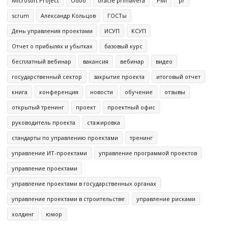
Microsoft Project
Odoo
oracle primavera
PMI
pr
scrum
Александр Кольцов
ГОСТы
День управления проектами
ИСУП
КСУП
Отчет о прибылях и убытках
базовый курс
бесплатный вебинар
вакансия
вебинар
видео
государственный сектор
закрытие проекта
итоговый отчет
книга
конференция
новости
обучение
отзывы
открытый тренинг
проект
проектный офис
руководитель проекта
стажировка
стандарты по управлению проектами
тренинг
управление ИТ-проектами
управление программой проектов
управление проектами
управление проектами в государственных органах
управление проектами в строительстве
управление рисками
холдинг
юмор