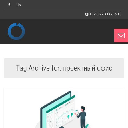
+375 (29) 606-17-18
Toggl
Tag Archive for: проектный офис
navig