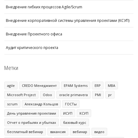
Внедрение гибких процессов Agile/Scrum
Внедрение корпоративной системы управления проектами (КСУП)
Внедрение Проектного офиса
Аудит критического проекта
Метки
agile
CREDO Менеджмент
EPAM Systems
ERP
MBA
Microsoft Project
Odoo
oracle primavera
PMI
pr
scrum
Александр Кольцов
ГОСТы
День управления проектами
ИСУП
КСУП
Отчет о прибылях и убытках
базовый курс
бесплатный вебинар
вакансия
вебинар
видео