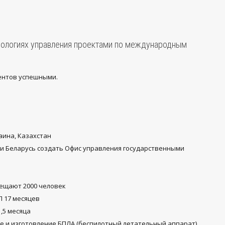
хнологиях управления проектами по международным
ентов успешными.
раина, Казахстан
и Беларусь создать Офис управления государственными
ещают 2000 человек
 17 месяцев
,5 месяца
 и изготовление БПЛА (беспилотный летательный аппарат)