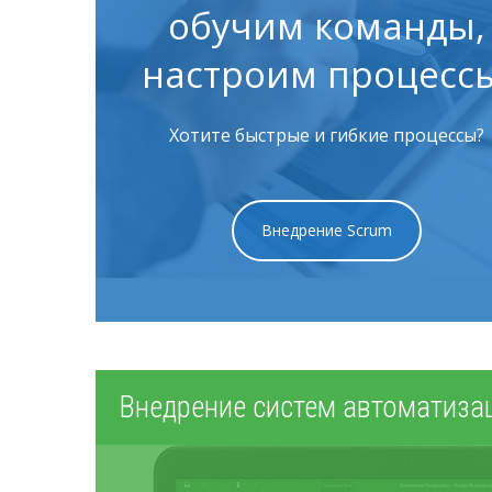
обучим команды,
настроим процессы
Хотите быстрые и гибкие процессы?
Внедрение Scrum
Внедрение систем автоматиза