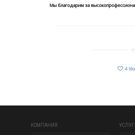
Мы благодарим за высокопрофессионал
4
5
6
7
П
4
lik
КОМПАНИЯ
УСЛУГ