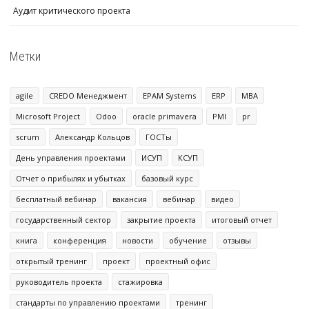
Аудит критического проекта
Метки
agile
CREDO Менеджмент
EPAM Systems
ERP
MBA
Microsoft Project
Odoo
oracle primavera
PMI
pr
scrum
Александр Кольцов
ГОСТы
День управления проектами
ИСУП
КСУП
Отчет о прибылях и убытках
базовый курс
бесплатный вебинар
вакансия
вебинар
видео
государственный сектор
закрытие проекта
итоговый отчет
книга
конференция
новости
обучение
отзывы
открытый тренинг
проект
проектный офис
руководитель проекта
стажировка
стандарты по управлению проектами
тренинг