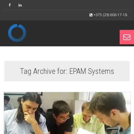
+375 (29) 606-17-18
Toggl
Tag Archive for: EPAM Systems
navig