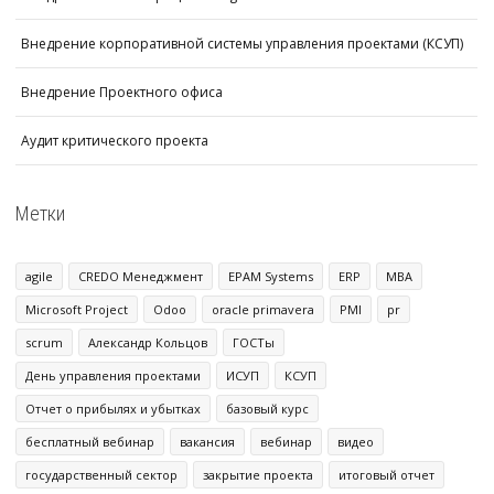
Внедрение корпоративной системы управления проектами (КСУП)
Внедрение Проектного офиса
Аудит критического проекта
Метки
agile
CREDO Менеджмент
EPAM Systems
ERP
MBA
Microsoft Project
Odoo
oracle primavera
PMI
pr
scrum
Александр Кольцов
ГОСТы
День управления проектами
ИСУП
КСУП
Отчет о прибылях и убытках
базовый курс
бесплатный вебинар
вакансия
вебинар
видео
государственный сектор
закрытие проекта
итоговый отчет