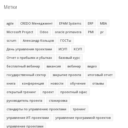
Метки
agile
CREDO Менеджмент
EPAM Systems
ERP
MBA
Microsoft Project
Odoo
oracle primavera
PMI
pr
scrum
Александр Кольцов
ГОСТы
День управления проектами
ИСУП
КСУП
Отчет о прибылях и убытках
базовый курс
бесплатный вебинар
вакансия
вебинар
видео
государственный сектор
закрытие проекта
итоговый отчет
книга
конференция
новости
обучение
отзывы
открытый тренинг
проект
проектный офис
руководитель проекта
стажировка
стандарты по управлению проектами
тренинг
управление ИТ-проектами
управление программой проектов
управление проектами