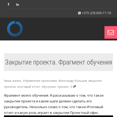
+375 (29) 606-17-18
Toggl
Закрытие проекта. Фрагмент обучения
navig
Наша жизнь
,
Управление проектами
,
Александр Кольцов
,
закрытие
,
проекта
,
итоговый отчет
,
обучение
,
тренинг
0
Фрагмент моего обучения. Я рассказываю о том, что такое
закрытие проекта и какие шаги должен сделать его
руководитель. Несколько слово о том, что такое Итоговый
отчет и какую роль играет в закрытии Проектный офис.