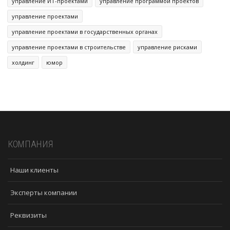
управление ИТ-проектами
управление программой проектов
управление проектами
управление проектами в государственных органах
управление проектами в строительстве
управление рисками
холдинг
юмор
КОМПАНИЯ
Наши клиенты
Эксперты компании
Реквизиты