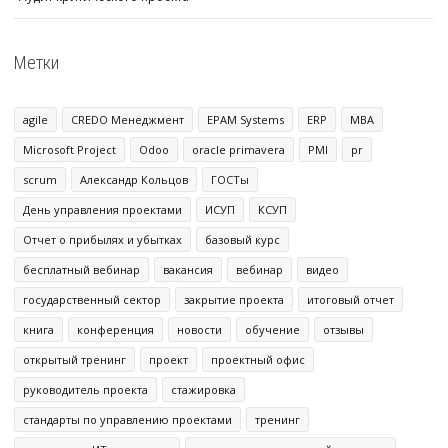
Метки
agile
CREDO Менеджмент
EPAM Systems
ERP
MBA
Microsoft Project
Odoo
oracle primavera
PMI
pr
scrum
Александр Кольцов
ГОСТы
День управления проектами
ИСУП
КСУП
Отчет о прибылях и убытках
базовый курс
бесплатный вебинар
вакансия
вебинар
видео
государственный сектор
закрытие проекта
итоговый отчет
книга
конференция
новости
обучение
отзывы
открытый тренинг
проект
проектный офис
руководитель проекта
стажировка
стандарты по управлению проектами
тренинг