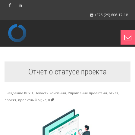
+375 (29) 606-17-18
Toggl
Отчет о статусе проекта
navig
Внедрение КСУП
,
Новости компании
,
Управление проектами
,
отчет
,
,
проект
,
проектный офис
8