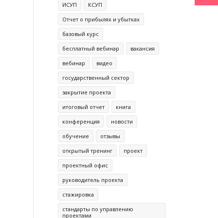
ИСУП
КСУП
Отчет о прибылях и убытках
базовый курс
бесплатный вебинар
вакансия
вебинар
видео
государственный сектор
закрытие проекта
итоговый отчет
книга
конференция
новости
обучение
отзывы
открытый тренинг
проект
проектный офис
руководитель проекта
стажировка
стандарты по управлению
проектами