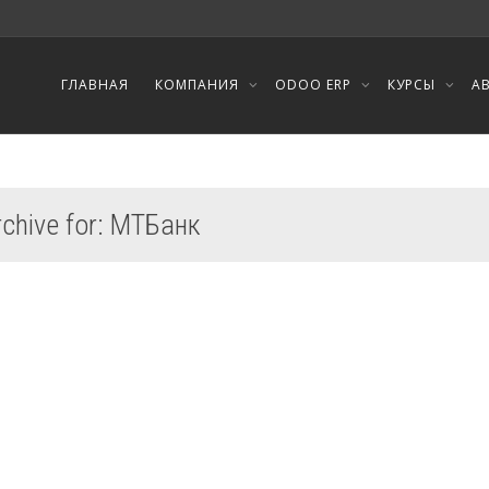
ГЛАВНАЯ
КОМПАНИЯ
ODOO ERP
КУРСЫ
А
rchive for: МТБанк