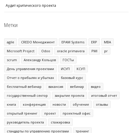
Аудит критического проекта
Метки
agile
CREDO Менеджмент
EPAM Systems
ERP
MBA
Microsoft Project
Odoo
oracle primavera
PMI
pr
scrum
Александр Кольцов
ГОСТы
День управления проектами
ИСУП
КСУП
Отчет о прибылях и убытках
базовый курс
бесплатный вебинар
вакансия
вебинар
видео
государственный сектор
закрытие проекта
итоговый отчет
книга
конференция
новости
обучение
отзывы
открытый тренинг
проект
проектный офис
руководитель проекта
стажировка
стандарты по управлению проектами
тренинг