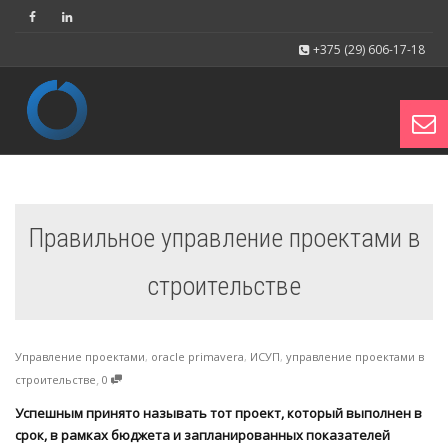
+375 (29) 606-17-18
Toggl
Правильное управление проектами в
navig
строительстве
Управление проектами
,
oracle primavera
,
ИСУП
,
управление проектами в
,
строительстве
0
Успешным принято называть тот проект, который выполнен в
срок, в рамках бюджета и запланированных показателей