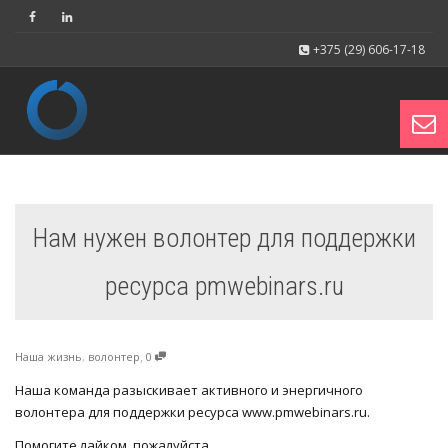
+375 (29) 606-17-18
Toggl
Нам нужен волонтер для поддержки
navig
ресурса pmwebinars.ru
,
Наша жизнь
,
волонтер
0
Наша команда разыскивает активного и энергичного
волонтера для поддержки ресурса www.pmwebinars.ru.
Помогите лайком, пожалуйста.