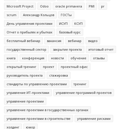
Microsoft Project
Odoo
oracle primavera
PMI
pr
scrum
Александр Кольцов
ГОСТы
День управления проектами
ИСУП
КСУП
Отчет о прибылях и убытках
базовый курс
бесплатный вебинар
вакансия
вебинар
видео
государственный сектор
закрытие проекта
итоговый отчет
книга
конференция
новости
обучение
отзывы
открытый тренинг
проект
проектный офис
руководитель проекта
стажировка
стандарты по управлению проектами
тренинг
управление ИТ-проектами
управление программой проектов
управление проектами
управление проектами в государственных органах
управление проектами в строительстве
управление рисками
холдинг
юмор