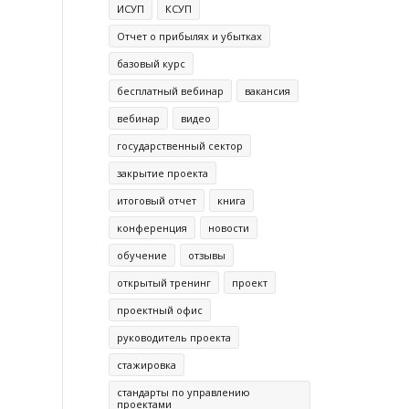
ИСУП
КСУП
Отчет о прибылях и убытках
базовый курс
бесплатный вебинар
вакансия
вебинар
видео
государственный сектор
закрытие проекта
итоговый отчет
книга
конференция
новости
обучение
отзывы
открытый тренинг
проект
проектный офис
руководитель проекта
стажировка
стандарты по управлению
проектами