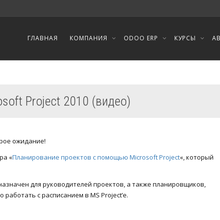
ГЛАВНАЯ
КОМПАНИЯ
ODOO ERP
КУРСЫ
А
soft Project 2010 (видео)
орое ожидание!
ра «
Планирование проектов с помощью Microsoft Project
«, который
назначен для руководителей проектов, а также планировщиков,
 работать с расписанием в MS Project’e.