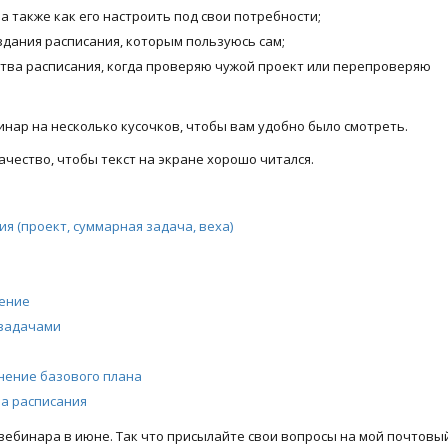
а также как его настроить под свои потребности;
здания расписания, которым пользуюсь сам;
ства расписания, когда проверяю чужой проект или перепроверяю
инар на несколько кусочков, чтобы вам удобно было смотреть.
чество, чтобы текст на экране хорошо читался.
я (проект, суммарная задача, веха)
чение
 задачами
анение базового плана
ва расписания
 вебинара в июне. Так что присылайте свои вопросы на мой почтовы