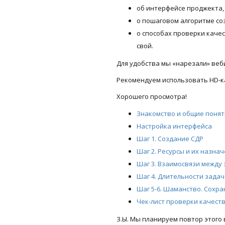
об интерфейсе проджекта, 
о пошаговом алгоритме со
о способах проверки каче
свой.
Для удобства мы «нарезали» веб
Рекомендуем использовать HD-ка
Хорошего просмотра!
Знакомство и общие поняти
Настройка интерфейса
Шаг 1. Создание СДР
Шаг 2. Ресурсы и их назна
Шаг 3. Взаимосвязи между
Шаг 4. Длительности задач
Шаг 5-6. Шаманство. Сохр
Чек-лист проверки качест
З.Ы. Мы планируем повтор этого