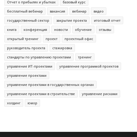
Отчет о прибылях и убытках
базовый курс
бесплатный вебинар
вакансия
вебинар
видео
государственный сектор
закрытие проекта
итоговый отчет
книга
конференция
новости
обучение
отзывы
открытый тренинг
проект
проектный офис
руководитель проекта
стажировка
стандарты по управлению проектами
тренинг
управление ИТ-проектами
управление программой проектов
управление проектами
управление проектами в государственных органах
управление проектами в строительстве
управление рисками
холдинг
юмор