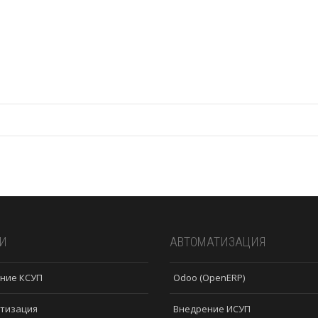
И
АВТОМАТИЗАЦИЯ
ние КСУП
Odoo (OpenERP)
тизация
Внедрение ИСУП