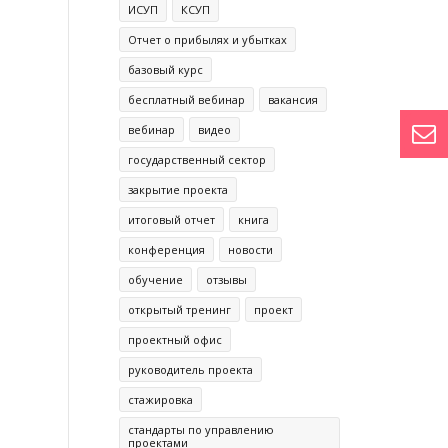
ИСУП
КСУП
Отчет о прибылях и убытках
базовый курс
бесплатный вебинар
вакансия
вебинар
видео
государственный сектор
закрытие проекта
итоговый отчет
книга
конференция
новости
обучение
отзывы
открытый тренинг
проект
проектный офис
руководитель проекта
стажировка
стандарты по управлению
проектами