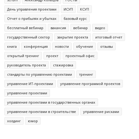
День управления проектами
ИСУП
КСУП
Отчет о прибылях и убытках
базовый курс
бесплатный вебинар
вакансия
вебинар
видео
государственный сектор
закрытие проекта
итоговый отчет
книга
конференция
новости
обучение
отзывы
открытый тренинг
проект
проектный офис
руководитель проекта
стажировка
стандарты по управлению проектами
тренинг
управление ИТ-проектами
управление программой проектов
управление проектами
управление проектами в государственных органах
управление проектами в строительстве
управление рисками
холдинг
юмор