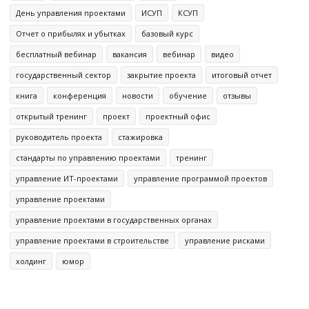
День управления проектами
ИСУП
КСУП
Отчет о прибылях и убытках
базовый курс
бесплатный вебинар
вакансия
вебинар
видео
государственный сектор
закрытие проекта
итоговый отчет
книга
конференция
новости
обучение
отзывы
открытый тренинг
проект
проектный офис
руководитель проекта
стажировка
стандарты по управлению проектами
тренинг
управление ИТ-проектами
управление программой проектов
управление проектами
управление проектами в государственных органах
управление проектами в строительстве
управление рисками
холдинг
юмор