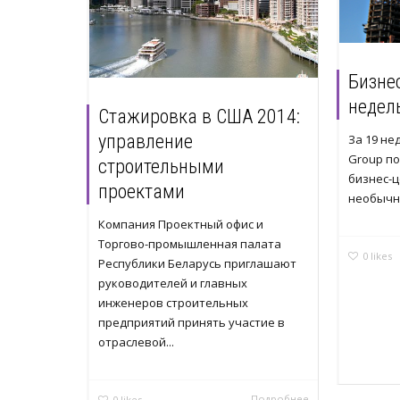
Бизнес
недель
Стажировка в США 2014:
управление
За 19 не
Group п
строительными
бизнес-ц
проектами
необычны
Компания Проектный офис и
Торгово-промышленная палата
0
likes
Республики Беларусь приглашают
руководителей и главных
инженеров строительных
предприятий принять участие в
отраслевой...
Подробнее
0
likes