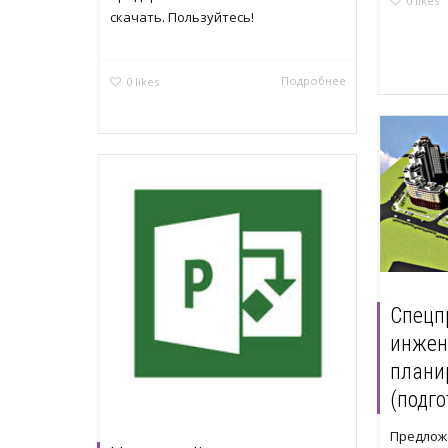
0
likes
скачать. Пользуйтесь!
Подробнее
0
likes
Спецп
инжен
плани
(подго
Предлож