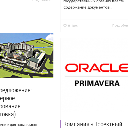
государственных органах власти.
Содержание документов...
Подробн
0
likes
редложение:
ерное
рование
товка)
Компания «Проектный
ение для заказчиков