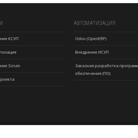
И
АВТОМАТИЗАЦИЯ
ние КСУП
Odoo (OpenERP)
тизация
Внедрение ИСУП
ние Scrum
Заказная разработка програм
обеспечения (ПО)
проекта
©2026 «Проектный Офис»
все права защищены