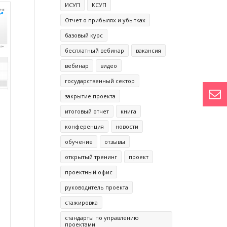
ИСУП
КСУП
Отчет о прибылях и убытках
базовый курс
бесплатный вебинар
вакансия
вебинар
видео
государственный сектор
закрытие проекта
итоговый отчет
книга
конференция
новости
обучение
отзывы
открытый тренинг
проект
проектный офис
руководитель проекта
стажировка
стандарты по управлению
проектами