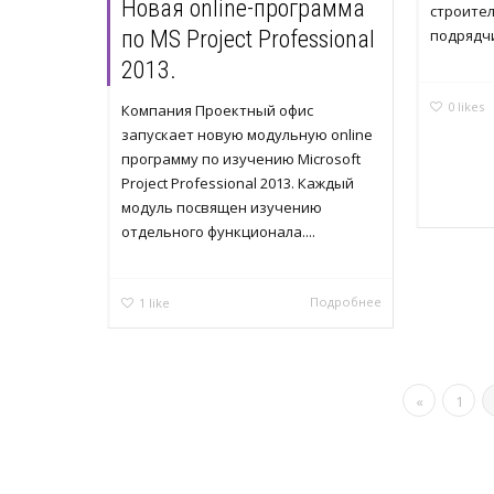
Новая online-программа
строител
по MS Project Professional
подрядч
2013.
0
likes
Компания Проектный офис
запускает новую модульную online
программу по изучению Microsoft
Project Professional 2013. Каждый
модуль посвящен изучению
отдельного функционала....
Подробнее
1
like
«
1