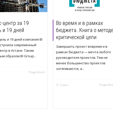
-центр за 19
Во время и в рамках
 и 19 дней
бюджета. Книга о метод
критической цепи
дель и 19 дней компания BI
остроила современный
Завершить проект вовремя и в
ентр в Астане. Таким
рамках бюджета — мечта любого
м образом BI Group...
руководителя проектов. Тем не
менее большинство проектов
затягиваются, а...
Подробнее
Подробн
0
likes