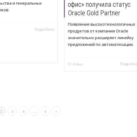
ьства и генеральных
офис» получила статус
иков
Oracle Gold Partner
Появление высокотехнологичных
Подробнее
продуктов от компании Oracle
значительно расширяет линейку
предложений по автоматизации.
Подробн
0
likes
2
3
4
…
6
»