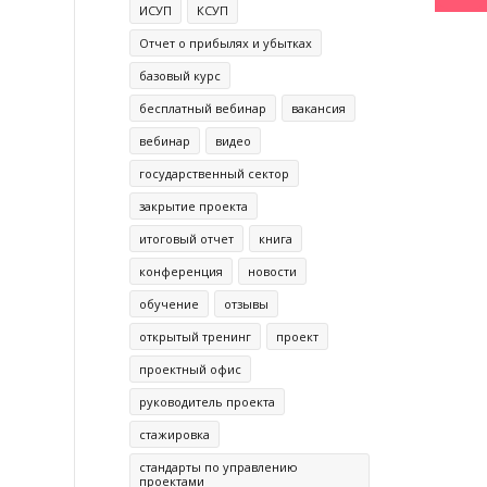
ИСУП
КСУП
Отчет о прибылях и убытках
базовый курс
бесплатный вебинар
вакансия
вебинар
видео
государственный сектор
закрытие проекта
итоговый отчет
книга
конференция
новости
обучение
отзывы
открытый тренинг
проект
проектный офис
руководитель проекта
стажировка
стандарты по управлению
проектами