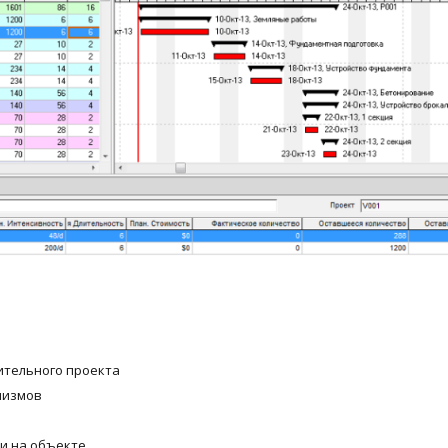
ительного проекта
низмов
ии на объекте